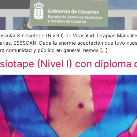
ular Kinesiotape (Nivel I) de Vitasalud Terapias Manuales,
anarias, ESSSCAN. Dada la enorme aceptación que tuvo nue
stra comunidad y público en general, hemos […]
siotape (Nivel I) con diplom